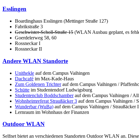
Esslingen
Boardinghaus Esslingen (Mettinger Straße 127)
Fabrikstraße 3
Geschwister-Scholl-Straße 15
(
WLAN Ausbau geplant, es fehlen
Goerdelerweg 58, 60
Rossneckar I
Rossneckar II
Andere WLAN Standorte
Unithekle
auf dem Campus Vaihingen
Dachcafé
im Max-Kade-Haus
Zum Goldenen Trichter
auf dem Campus Vaihingen / Pfaffenho
Schütte
im Studentendorf Ludwigsburg
Studentenclub Boddschamber
auf dem Campus Vaihingen / All
Wohnheimreferat Straußäcker 3
auf dem Campus Vaihingen / St
Wunderbar (WuBa)
auf dem Campus Vaihingen / Straußäcker I
Lernraum im Wohnhaus der Finanzen
Outdoor WLAN
Selfnet bietet an verschiedenen Standorten Outdoor WLAN an. Diese