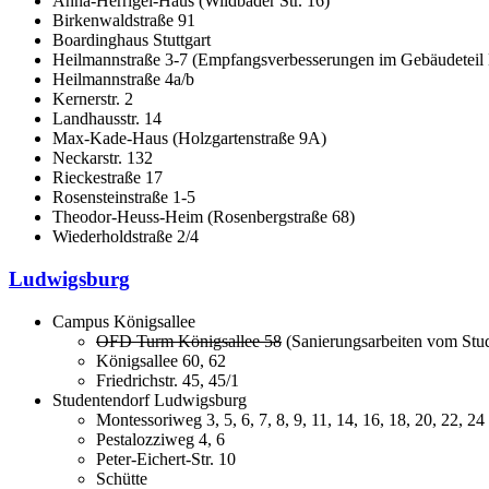
Anna-Herrigel-Haus (Wildbader Str. 16)
Birkenwaldstraße 91
Boardinghaus Stuttgart
Heilmannstraße 3-7 (
Empfangsverbesserungen im Gebäudeteil Ha
Heilmannstraße 4a/b
Kernerstr. 2
Landhausstr. 14
Max-Kade-Haus (Holzgartenstraße 9A)
Neckarstr. 132
Rieckestraße 17
Rosensteinstraße 1-5
Theodor-Heuss-Heim (Rosenbergstraße 68)
Wiederholdstraße 2/4
Ludwigsburg
Campus Königsallee
OFD Turm Königsallee 58
(
Sanierungsarbeiten vom Stu
Königsallee 60, 62
Friedrichstr. 45, 45/1
Studentendorf Ludwigsburg
Montessoriweg 3, 5, 6, 7, 8, 9, 11, 14, 16, 18, 20, 22, 24
Pestalozziweg 4, 6
Peter-Eichert-Str. 10
Schütte