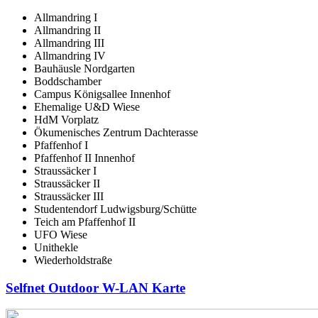
Allmandring I
Allmandring II
Allmandring III
Allmandring IV
Bauhäusle Nordgarten
Boddschamber
Campus Königsallee Innenhof
Ehemalige U&D Wiese
HdM Vorplatz
Ökumenisches Zentrum Dachterasse
Pfaffenhof I
Pfaffenhof II Innenhof
Straussäcker I
Straussäcker II
Straussäcker III
Studentendorf Ludwigsburg/Schütte
Teich am Pfaffenhof II
UFO Wiese
Unithekle
Wiederholdstraße
Selfnet Outdoor W-LAN Karte