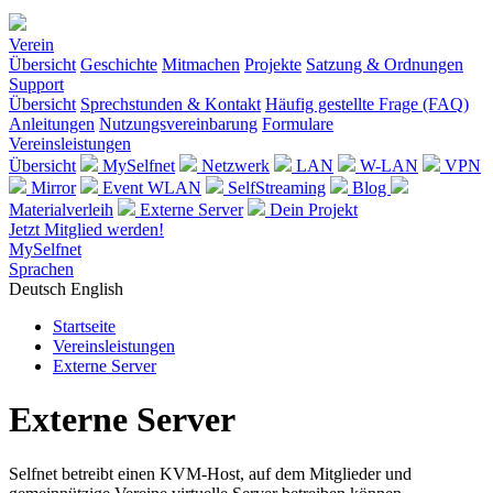
Verein
Übersicht
Geschichte
Mitmachen
Projekte
Satzung & Ordnungen
Support
Übersicht
Sprechstunden & Kontakt
Häufig gestellte Frage (FAQ)
Anleitungen
Nutzungsvereinbarung
Formulare
Vereinsleistungen
Übersicht
MySelfnet
Netzwerk
LAN
W-LAN
VPN
Mirror
Event WLAN
SelfStreaming
Blog
Materialverleih
Externe Server
Dein Projekt
Jetzt Mitglied werden!
MySelfnet
Sprachen
Deutsch
English
Startseite
Vereinsleistungen
Externe Server
Externe Server
Selfnet betreibt einen KVM-Host, auf dem Mitglieder und